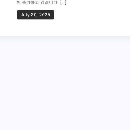
께 증가하고 있습니다. […]