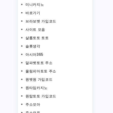
미니카지노
바로가기
브라보벳 가입코드
사이트 모음
샬롬토토 토토
슬롯생각
아시아365
알파벳토토 주소
올림피아토토 주소
원벳원 가입코드
원타임카지노
원탑토토 가입코드
주소모아
주소모음