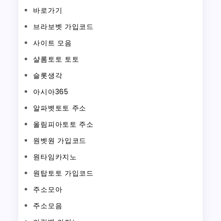
바로가기
브라보벳 가입코드
사이트 모음
샬롬토토 토토
슬롯생각
아시아365
알파벳토토 주소
올림피아토토 주소
원벳원 가입코드
원타임카지노
원탑토토 가입코드
주소모아
주소모음