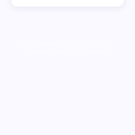
Proudly powered by WordPress
|
Theme:
Wanderz Blog by Crimson Themes.