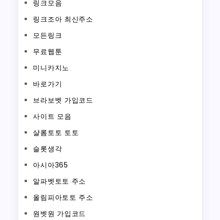
링크모음
링크조아 최신주소
모든링크
무료웹툰
미니카지노
바로가기
브라보벳 가입코드
사이트 모음
샬롬토토 토토
슬롯생각
아시아365
알파벳토토 주소
올림피아토토 주소
원벳원 가입코드