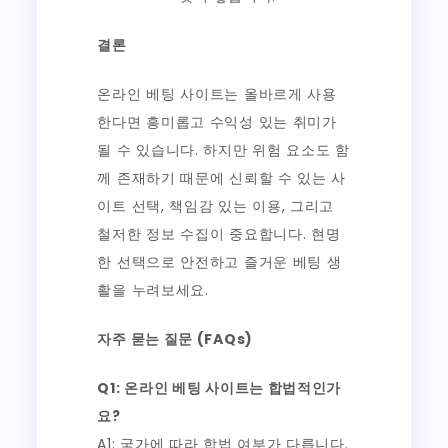
결론
온라인 베팅 사이트는 올바르게 사용
한다면 흥미롭고 수익성 있는 취미가
될 수 있습니다. 하지만 위험 요소도 함
께 존재하기 때문에 신뢰할 수 있는 사
이트 선택, 책임감 있는 이용, 그리고
철저한 정보 수집이 중요합니다. 현명
한 선택으로 안전하고 즐거운 베팅 생
활을 누려보세요.
자주 묻는 질문 (FAQs)
Q1: 온라인 베팅 사이트는 합법적인가
요?
A1: 국가에 따라 합법 여부가 다릅니다.