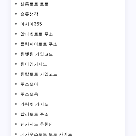
샬롬토토 토토
슬롯생각
아시아365
알파벳토토 주소
올림피아토토 주소
원벳원 가입코드
원타임카지노
원탑토토 가입코드
주소모아
주소모음
카림벳 카지노
칼리토토 주소
텐카지노 추천인
페가수스토토 토토 사이트