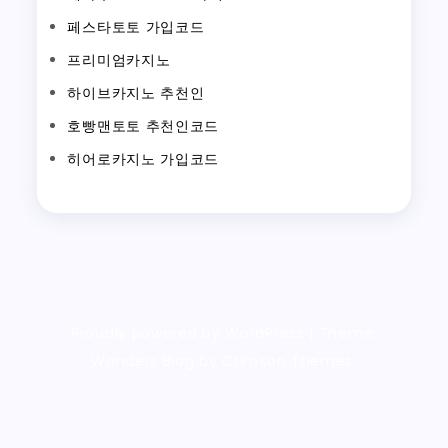
페스타토토 가입코드
프리미엄카지노
하이브카지노 추천인
호빵맨토토 추천인코드
히어로카지노 가입코드
Proudly powered by WordPress
|
Theme:
Wanderz Blog by Crimson Themes.