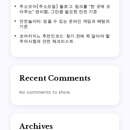
주소모아(주소모음) 블로그: 링크를 “한 곳에 모
아주는” 편리함, 그만큼 필요한 안전 기준
안전놀이터: 믿을 수 있는 온라인 게임과 배팅의
기준
코어카지노 추천인코드: 찾기 전에 꼭 알아야 할
주의사항과 안전 체크리스트
Recent Comments
No comments to show.
Archives