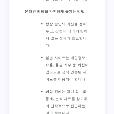
온라인 베팅을 안전하게 즐기는 방법
항상 본인의 예산을 정해
두고, 감정에 따라 베팅하
지 않는 절제가 필요합니
다.
불법 사이트는 개인정보
유출, 출금 거부 등 위험이
있으므로 정식 인증된 사
이트를 이용해야 합니다.
베팅 전에는 경기 정보와
통계, 분석 자료를 참고하
여 전략적으로 접근하는
것이 좋습니다.