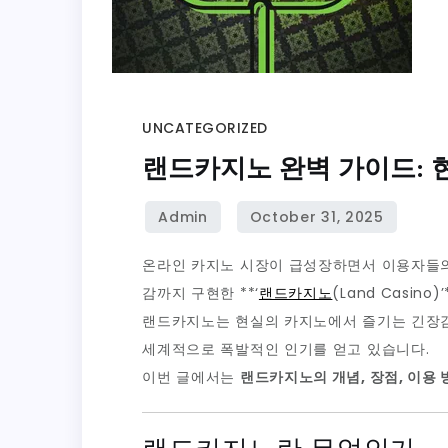
UNCATEGORIZED
랜드카지노 완벽 가이드: 
온라인 카지노 시장이 급성장하면서 이용자들의
감까지 구현한 **‘
랜드카지노
(Land Casin
랜드카지노는 현실의 카지노에서 즐기는 긴장감
세계적으로 폭발적인 인기를 얻고 있습니다.
이번 글에서는
랜드카지노의 개념, 장점, 이용 