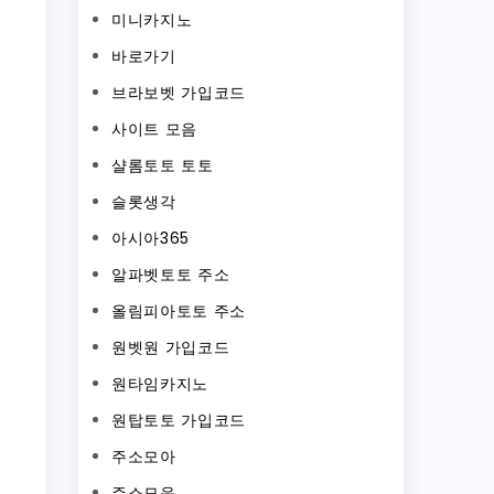
미니카지노
바로가기
브라보벳 가입코드
사이트 모음
샬롬토토 토토
슬롯생각
아시아365
알파벳토토 주소
올림피아토토 주소
원벳원 가입코드
원타임카지노
원탑토토 가입코드
주소모아
주소모음