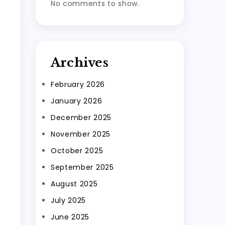
No comments to show.
Archives
February 2026
January 2026
December 2025
November 2025
October 2025
September 2025
August 2025
July 2025
June 2025