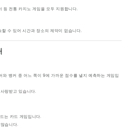
거 등 전통 카지노 게임을 모두 지원합니다.
속할 수 있어 시간과 장소의 제약이 없습니다.
개
어와 뱅커 중 어느 쪽이 9에 가까운 점수를 낼지 예측하는 게임입
 사랑받고 있습니다.
만드는 카드 게임입니다.
 많습니다.