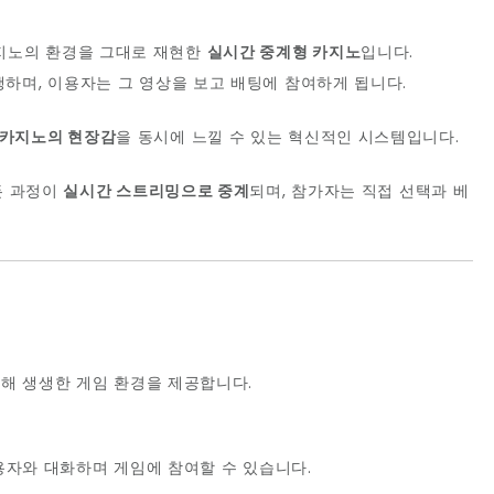
지노의 환경을 그대로 재현한
실시간 중계형 카지노
입니다.
행하며, 이용자는 그 영상을 보고 배팅에 참여하게 됩니다.
 카지노의 현장감
을 동시에 느낄 수 있는 혁신적인 시스템입니다.
모든 과정이
실시간 스트리밍으로 중계
되며, 참가자는 직접 선택과 베
해 생생한 게임 환경을 제공합니다.
용자와 대화하며 게임에 참여할 수 있습니다.