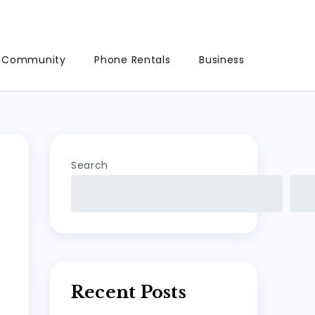
g Community
Phone Rentals
Business
Search
Recent Posts