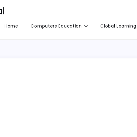
l
Home
Computers Education
Global Learnin