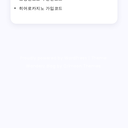
히어로카지노 가입코드
Proudly powered by WordPress
|
Theme:
Wanderz Blog by Crimson Themes.