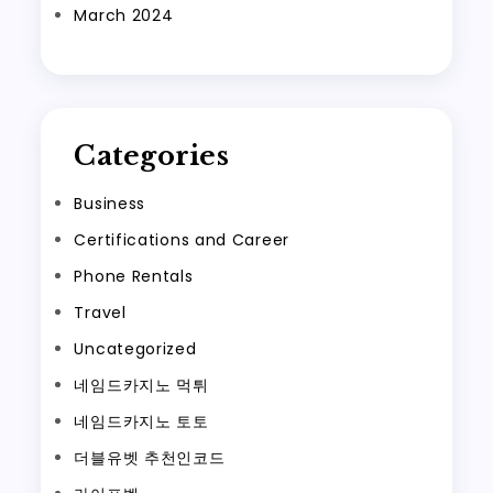
March 2024
Categories
Business
Certifications and Career
Phone Rentals
Travel
Uncategorized
네임드카지노 먹튀
네임드카지노 토토
더블유벳 추천인코드