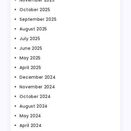
November 2025
October 2025
September 2025
August 2025
July 2025
June 2025
May 2025
April 2025
December 2024
November 2024
October 2024
August 2024
May 2024
April 2024