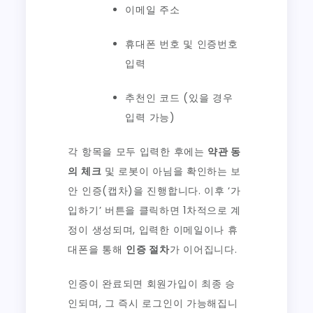
이메일 주소
휴대폰 번호 및 인증번호
입력
추천인 코드 (있을 경우
입력 가능)
각 항목을 모두 입력한 후에는
약관 동
의 체크
및 로봇이 아님을 확인하는 보
안 인증(캡차)을 진행합니다. 이후 ‘가
입하기’ 버튼을 클릭하면 1차적으로 계
정이 생성되며, 입력한 이메일이나 휴
대폰을 통해
인증 절차
가 이어집니다.
인증이 완료되면 회원가입이 최종 승
인되며, 그 즉시 로그인이 가능해집니