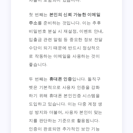
차들이 포함되어 있습니다.
첫 번째는
본인의 신뢰 가능한 이메일
주소
를 준비하는 것입니다. 이는 추후
비밀번호 분실 시 재설정, 이벤트 안내,
입출금 관련 알림 등 중요한 정보 전달
수단이 되기 때문에 반드시 정상적으
로 작동하는 이메일을 사용하는 것이
좋습니다.
두 번째는
휴대폰 인증
입니다. 돌직구
벳은 기본적으로 사용자 인증을 강화
하기 위해 휴대폰 본인인증 시스템을
도입하고 있습니다. 이는 다중 계정 생
성 방지와 더불어, 사용자 본인이 맞는
지를 판단하는 기준으로 활용됩니다.
인증이 완료되면 추가적인 보안 기능