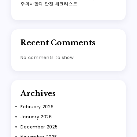
주의사항과 안전 체크리스트
Recent Comments
No comments to show.
Archives
February 2026
January 2026
December 2025