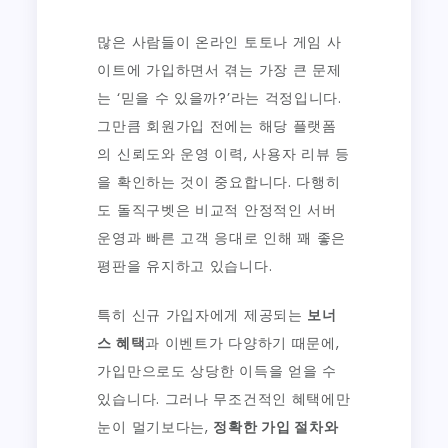
많은 사람들이 온라인 토토나 게임 사
이트에 가입하면서 겪는 가장 큰 문제
는 ‘믿을 수 있을까?’라는 걱정입니다.
그만큼 회원가입 전에는 해당 플랫폼
의 신뢰도와 운영 이력, 사용자 리뷰 등
을 확인하는 것이 중요합니다. 다행히
도 돌직구벳은 비교적 안정적인 서버
운영과 빠른 고객 응대로 인해 꽤 좋은
평판을 유지하고 있습니다.
특히 신규 가입자에게 제공되는
보너
스 혜택
과 이벤트가 다양하기 때문에,
가입만으로도 상당한 이득을 얻을 수
있습니다. 그러나 무조건적인 혜택에만
눈이 멀기보다는,
정확한 가입 절차와