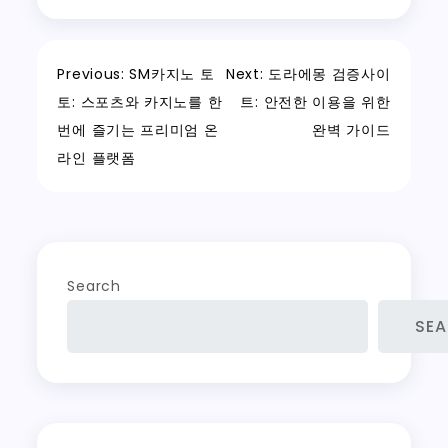
Post
Previous:
SM카지노 토
Next:
도라에몽 검증사이
토: 스포츠와 카지노를 한
트: 안전한 이용을 위한
navigation
번에 즐기는 프리미엄 온
완벽 가이드
라인 플랫폼
Search
SE