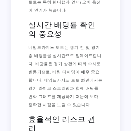
토토는 특히 핸디캡과 언더/오버 옵션
이 인기가 높습니다.
실시간 배당률 확인
의 중요성
네임드카지노 토토는 경기 전 및 경기
중 배당률을 실시간으로 업데이트합니
다. 배당률은 경기 상황에 따라 수시로
변동되므로, 베팅 타이밍이 매우 중요
합니다. 네임드카지노 토토 화면에서는
경기 라이브 스트리밍과 함께 배당률
변화 그래프를 제공하기 때문에 보다
정확한 시점을 노릴 수 있습니다.
효율적인 리스크 관
리