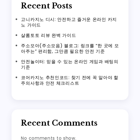
Recent Posts
고니카지노 디시: 안전하고 즐거운 온라인 카지
노 가이드
샬롬토토 리뷰 완벽 가이드
주소모아(주소모음) 블로그: 링크를 “한 곳에 모
아주는” 편리함, 그만큼 필요한 안전 기준
안전놀이터: 믿을 수 있는 온라인 게임과 배팅의
기준
코어카지노 추천인코드: 찾기 전에 꼭 알아야 할
주의사항과 안전 체크리스트
Recent Comments
No comments to show.