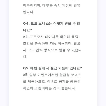
이루어지며, 대부분 즉시 계정에 반영
됩니다.
Q4: 토토 보너스는 어떻게 받을 수 있
나요?
A4: 프로모션 페이지를 확인해 해당
조건을 충족하면 자동 적용되며, 필요
시 코드 입력 방식으로 받을 수 있습니
다.
Q5: 베팅 실패 시 환급 기능이 있나요?
A5: 일부 이벤트에서만 환급형 보너스
를 제공하므로, 이벤트 공지를 꼼꼼히
확인하고 참여하는 것이 좋습니다.