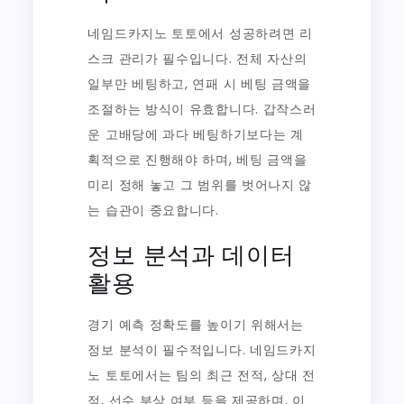
네임드카지노 토토에서 성공하려면 리
스크 관리가 필수입니다. 전체 자산의
일부만 베팅하고, 연패 시 베팅 금액을
조절하는 방식이 유효합니다. 갑작스러
운 고배당에 과다 베팅하기보다는 계
획적으로 진행해야 하며, 베팅 금액을
미리 정해 놓고 그 범위를 벗어나지 않
는 습관이 중요합니다.
정보 분석과 데이터
활용
경기 예측 정확도를 높이기 위해서는
정보 분석이 필수적입니다. 네임드카지
노 토토에서는 팀의 최근 전적, 상대 전
적, 선수 부상 여부 등을 제공하며, 이