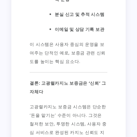
분실 신고 및 추적 시스템
이메일 및 상담 기록 보관
이 시스템은 사용자 중심의 운영을 보
여주는 단적인 예로, 보증금 관련 신뢰
도를 높이는 핵심 요소다.
결론: 고광렬카지노 보증금은 ‘신뢰’ 그
자체다
고광렬카지노 보증금 시스템은 단순한
‘돈을 맡기는’ 수준이 아니다. 그것은
철저한 보안, 투명한 시스템, 사용자 중
심 서비스로 완성된 카지노 신뢰도 지