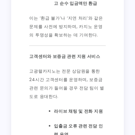
고 순수 입금액만 환급
이는 ‘환급 불가’나 ‘지연 처리’와 같은
문제를 사전에 방지하며, 카지노 운영
의 투명성을 확보하는 데 기여한다.
고객센터와 보증금 관련 지원 서비스
고광렬카지노는 전문 상담원을 통한
24시간 고객센터를 운영하며, 보증금
관련 문의가 들어올 경우 전담 팀이 별
도로 응대한다.
라이브 채팅 및 전화 지원
입출금 오류 관련 전담 인
력 운영