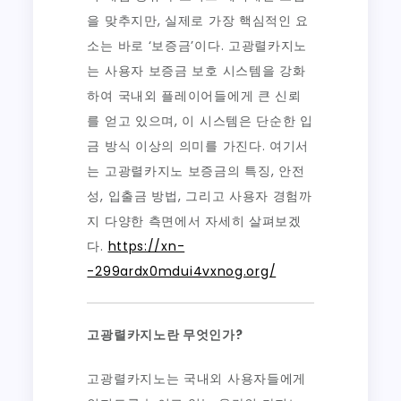
을 맞추지만, 실제로 가장 핵심적인 요
소는 바로 ‘보증금’이다. 고광렬카지노
는 사용자 보증금 보호 시스템을 강화
하여 국내외 플레이어들에게 큰 신뢰
를 얻고 있으며, 이 시스템은 단순한 입
금 방식 이상의 의미를 가진다. 여기서
는 고광렬카지노 보증금의 특징, 안전
성, 입출금 방법, 그리고 사용자 경험까
지 다양한 측면에서 자세히 살펴보겠
다.
https://xn-
-299ardx0mdui4vxnog.org/
고광렬카지노란 무엇인가?
고광렬카지노는 국내외 사용자들에게