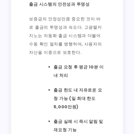
출금 시스템의 안전성과 투명성
보증금의 안정성만큼 중요한 것이 바
로 출금의 투명성과 속도다. 고광렬카
지노는 자동화 출금 시스템과 더불어
수동 확인 절차를 병행하여, 사용자의
자산을 이중으로 보호한다.
출금 요청 후 평균 10분 이
내 처리
출금 한도 내 자유로운 요
청 가능 (일 최대 한도
5,000만원)
출금 실패 시 즉시 알림 및
재요청 기능