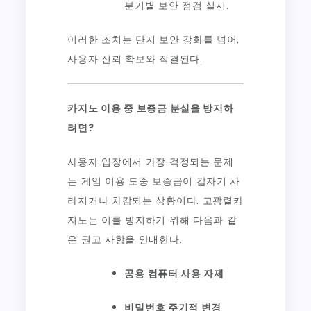
분기별 보안 점검 실시.
이러한 조치는 단지 보안 강화를 넘어,
사용자 신뢰 확보와 직결된다.
카지노 이용 중 보증금 분실을 방지하
려면?
사용자 입장에서 가장 걱정되는 문제
는 게임 이용 도중 보증금이 갑자기 사
라지거나 차감되는 상황이다. 고광렬카
지노는 이를 방지하기 위해 다음과 같
은 권고 사항을 안내한다.
공용 컴퓨터 사용 자제
비밀번호 주기적 변경