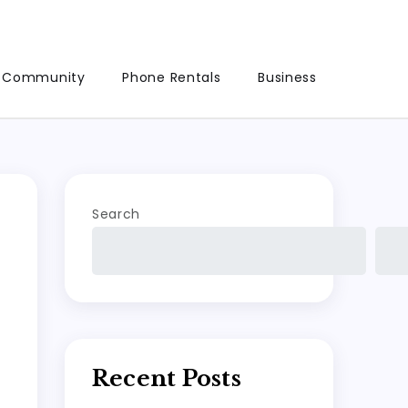
g Community
Phone Rentals
Business
Search
Recent Posts