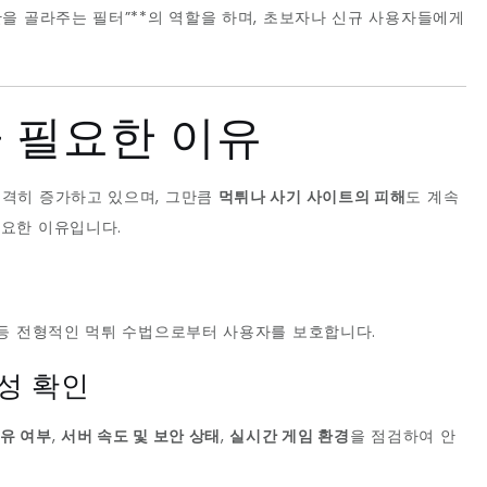
만을 골라주는 필터”**의 역할을 하며, 초보자나 신규 사용자들에게
가 필요한 이유
급격히 증가하고 있으며, 그만큼
먹튀나 사기 사이트의 피해
도 계속
필요한 이유입니다.
 등 전형적인 먹튀 수법으로부터 사용자를 보호합니다.
성 확인
유 여부
,
서버 속도 및 보안 상태
,
실시간 게임 환경
을 점검하여 안