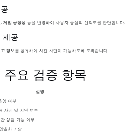
제공
, 게임 공정성
등을 반영하여 사용자 중심의 신뢰도를 판단합니다.
보 제공
경고 정보
를 공유하여 사전 차단이 가능하도록 도와줍니다.
 주요 검증 항목
설명
운영 여부
공 사례 및 지연 여부
시간 상담 가능 여부
터 암호화 기술