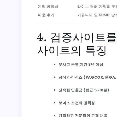
게임 공정성
라이브 딜러 게임의 투
이용 후기
커뮤니티 및 SNS에 남
4. 검증사이트
사이트의 특징
무사고 운영 기간 3년 이상
공식 라이선스 (PAGCOR, MGA,
신속한 입출금 (평균 5~10분)
보너스 조건의 명확성
친절하고 전문적인 고객 대응