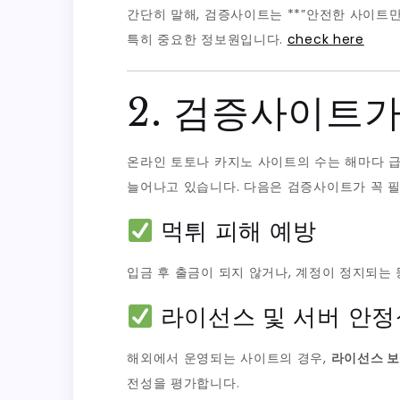
간단히 말해, 검증사이트는 **”안전한 사이트
특히 중요한 정보원입니다.
check here
2. 검증사이트
온라인 토토나 카지노 사이트의 수는 해마다 
늘어나고 있습니다. 다음은 검증사이트가 꼭 
먹튀 피해 예방
입금 후 출금이 되지 않거나, 계정이 정지되는
라이선스 및 서버 안정
해외에서 운영되는 사이트의 경우,
라이선스 보
전성을 평가합니다.