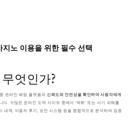
카지노 이용을 위한 필수 선택
 무엇인가?
 각종 온라인 베팅 플랫폼의
신뢰도와 안전성을 확인하여 사용자에게
니다. 수많은 온라인 도박 사이트 중에서 ‘먹튀’ 또는 사기 피해를
리 내역, 이용자 후기, 보안 시스템 등을 종합적으로 분석하여 검증