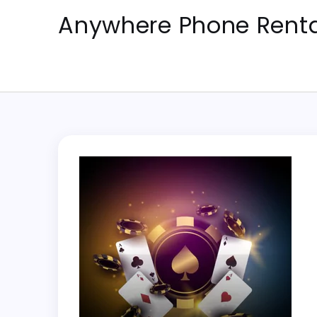
Skip
Anywhere Phone Renta
to
content